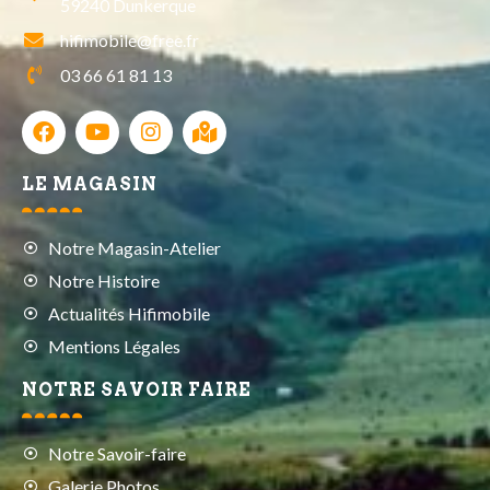
59240 Dunkerque
hifimobile@free.fr
03 66 61 81 13
LE MAGASIN
Notre Magasin-Atelier
Notre Histoire
Actualités Hifimobile
Mentions Légales
NOTRE SAVOIR FAIRE
Notre Savoir-faire
Galerie Photos