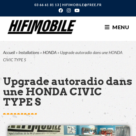
03 66 61 81 13
|
HIFIMOBILE@FREE.FR
MENU
Accueil
»
Installations
»
HONDA
»
Upgrade autoradio dans une HONDA
CIVIC TYPE S
Upgrade autoradio dans
une HONDA CIVIC
TYPE S