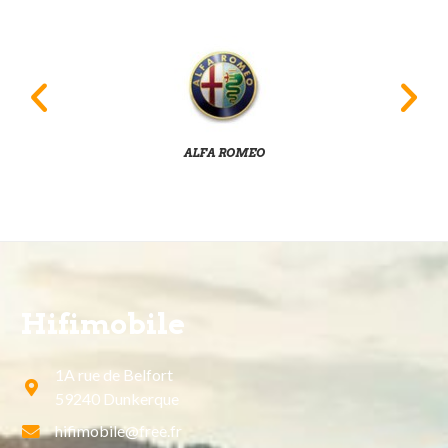
ALFA ROMEO
Hifimobile
1A rue de Belfort
59240 Dunkerque
hifimobile@free.fr