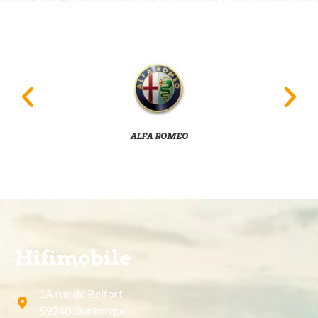
ALFA ROMEO
Hifimobile
1A rue de Belfort
59240 Dunkerque