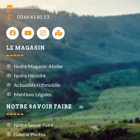
hifimobile@free.fr
03 66 61 81 13
LE MAGASIN
Notre Magasin-Atelier
Notre Histoire
Actualités Hifimobile
Mentions Légales
NOTRE SAVOIR FAIRE
Notre Savoir-faire
Galerie Photos