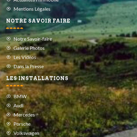
Mentions Légales
NOTRE SAVOIR FAIRE
Notre Savoir-faire
Galerie Photos
Les Vidéos
Dans la Presse
LES INSTALLATIONS
BMW
Audi
Mercedes
Porsche
Volkswagen