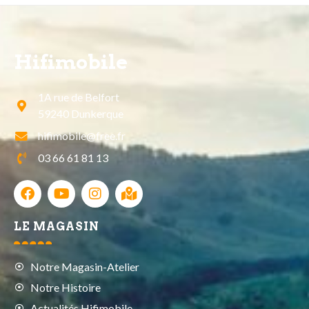
Hifimobile
1A rue de Belfort
59240 Dunkerque
hifimobile@free.fr
03 66 61 81 13
LE MAGASIN
Notre Magasin-Atelier
Notre Histoire
Actualités Hifimobile